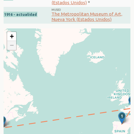
(Estados Unidos)
*
MUSEO
The Metropolitan Museum of Art,
1916 - actualidad
Nueva York (Estados Unidos)
+
−
2
1
3
4