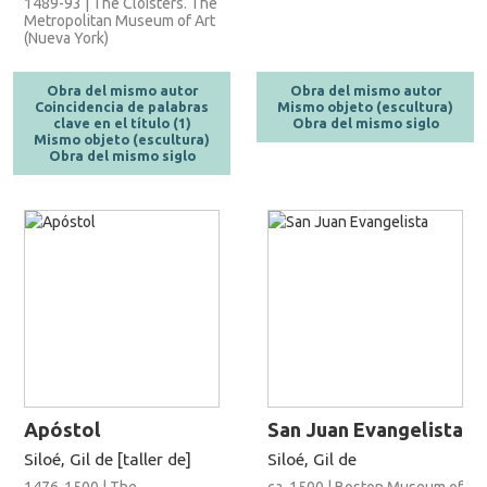
1489-93 | The Cloisters. The
Metropolitan Museum of Art
(Nueva York)
Obra del mismo autor
Obra del mismo autor
Coincidencia de palabras
Mismo objeto (escultura)
clave en el título (1)
Obra del mismo siglo
Mismo objeto (escultura)
Obra del mismo siglo
Apóstol
San Juan Evangelista
Siloé, Gil de [taller de]
Siloé, Gil de
1476-1500 | The
ca. 1500 | Boston Museum of