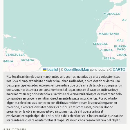
Leaflet
|
©
OpenStreetMap
contributors ©
CARTO
*
La localización relativa a marchantes, anticuarios, galerías de arte y coleccionistas,
nos lleva al emplazamiento donde se hallaban radicados, o bien donde tuvieron una
de sus principales sedes, esto no siempre indica que cada una de las obras que pasaron
por sus manos estuviera concretamente en tal lugar, pues en el caso de anticuarios y
marchantes su negocio extendía sus redes en diversos territorios; en ocasiones tan solo
compraban en origen y remitían directamente la pieza a sus clientes. Por otro lado,
algunos coleccionistas contaron con distintas residencias en las que albergaron su
colección, a veces en distintos países; es difícil, en muchos casos, precisar dónde
preservaron la obra mientras estuvo en sus manos, de ahí que se señale el
emplazamiento principal del anticuario o del coleccionista. Circunstancias que han de
ser tenidas en cuenta al interpretar el mapa. Véase en cada caso la historia del objeto.
BIBLIOGRAFÍA