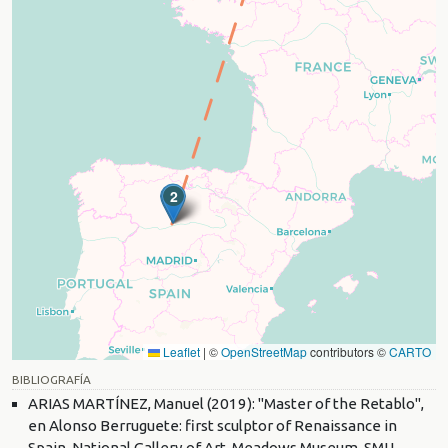
1
2
Leaflet
|
©
OpenStreetMap
contributors ©
CARTO
BIBLIOGRAFÍA
ARIAS MARTÍNEZ, Manuel (2019): "Master of the Retablo",
en Alonso Berruguete: first sculptor of Renaissance in
Spain, National Gallery of Art, Meadows Museum, SMU,