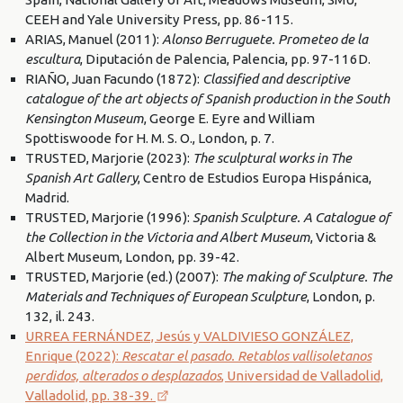
CEEH and Yale University Press, pp. 86-115.
ARIAS, Manuel (2011):
Alonso Berruguete. Prometeo de la
escultura
, Diputación de Palencia, Palencia, pp. 97-116D.
RIAÑO, Juan Facundo (1872):
Classified and descriptive
catalogue of the art objects of Spanish production in the South
Kensington Museum
, George E. Eyre and William
Spottiswoode for H. M. S. O., London, p. 7.
TRUSTED, Marjorie (2023):
The sculptural works in The
Spanish Art Gallery
, Centro de Estudios Europa Hispánica,
Madrid.
TRUSTED, Marjorie (1996):
Spanish Sculpture. A Catalogue of
the Collection in the Victoria and Albert Museum
, Victoria &
Albert Museum, London, pp. 39-42.
TRUSTED, Marjorie (ed.) (2007):
The making of Sculpture. The
Materials and Techniques of European Sculpture
, London, p.
132, il. 243.
URREA FERNÁNDEZ, Jesús y VALDIVIESO GONZÁLEZ,
Enrique (2022):
Rescatar el pasado. Retablos vallisoletanos
perdidos, alterados o desplazados
, Universidad de Valladolid,
Valladolid, pp. 38-39.