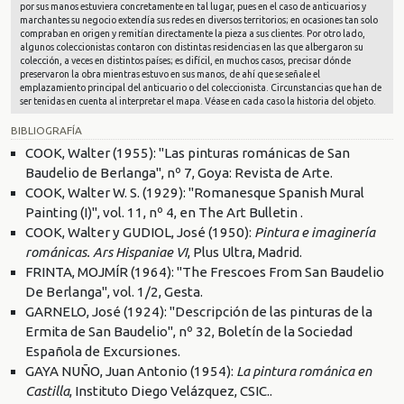
por sus manos estuviera concretamente en tal lugar, pues en el caso de anticuarios y
marchantes su negocio extendía sus redes en diversos territorios; en ocasiones tan solo
compraban en origen y remitían directamente la pieza a sus clientes. Por otro lado,
algunos coleccionistas contaron con distintas residencias en las que albergaron su
colección, a veces en distintos países; es difícil, en muchos casos, precisar dónde
preservaron la obra mientras estuvo en sus manos, de ahí que se señale el
emplazamiento principal del anticuario o del coleccionista. Circunstancias que han de
ser tenidas en cuenta al interpretar el mapa. Véase en cada caso la historia del objeto.
BIBLIOGRAFÍA
COOK, Walter (1955): "Las pinturas románicas de San
Baudelio de Berlanga", nº 7, Goya: Revista de Arte.
COOK, Walter W. S. (1929): "Romanesque Spanish Mural
Painting (I)", vol. 11, nº 4, en The Art Bulletin .
COOK, Walter y GUDIOL, José (1950):
Pintura e imaginería
románicas. Ars Hispaniae VI
, Plus Ultra, Madrid.
FRINTA, MOJMÍR (1964): "The Frescoes From San Baudelio
De Berlanga", vol. 1/2, Gesta.
GARNELO, José (1924): "Descripción de las pinturas de la
Ermita de San Baudelio", nº 32, Boletín de la Sociedad
Española de Excursiones.
GAYA NUÑO, Juan Antonio (1954):
La pintura románica en
Castilla
, Instituto Diego Velázquez, CSIC..