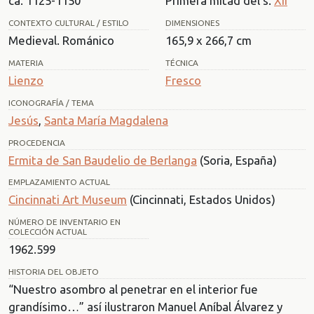
ca. 1125-1150
Primera mitad del s.
XII
CONTEXTO CULTURAL / ESTILO
DIMENSIONES
Medieval. Románico
165,9 x 266,7 cm
MATERIA
TÉCNICA
Lienzo
Fresco
ICONOGRAFÍA / TEMA
Jesús
,
Santa María Magdalena
PROCEDENCIA
Ermita de San Baudelio de Berlanga
(Soria, España)
EMPLAZAMIENTO ACTUAL
Cincinnati Art Museum
(Cincinnati, Estados Unidos)
NÚMERO DE INVENTARIO EN
COLECCIÓN ACTUAL
1962.599
HISTORIA DEL OBJETO
“Nuestro asombro al penetrar en el interior fue
grandísimo…” así ilustraron Manuel Aníbal Álvarez y