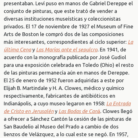
presentaban. Leví puso en manos de Gabriel Dereppe el
conjunto de pinturas, que este trató de vender a
diversas instituciones museísticas y coleccionistas
privados. El 17 de noviembre de 1927 el Museum of Fine
Arts de Boston le compró dos de las composiciones
más interesantes, correspondientes al ciclo superior:
La
última Cena
y
Las Marías ante el sepulcro
.
En 1941, de
acuerdo con la monografía publicada por José Gudiol
para una exposición celebrada en Toledo (Ohio) el resto
de las pinturas permanecía aún en manos de Dereppe.
El 25 de enero de 1952 fueron adquiridas a este por
Elijah B. Martindale y H. A. Clowes, médico y químico
respectivamente, fabricantes de antibióticos en
Indianápolis, a cuyo museo legaron en 1958:
La Entrada
de Cristo en Jerusalén
y
Las Bodas de Can
á
. Clowes llegó
a ofrecer a Sánchez Cantón la cesión de las pinturas de
San Baudelio al Museo del Prado a cambio de dos
lienzos de Velázquez, a lo cual este se negó. En 1957,