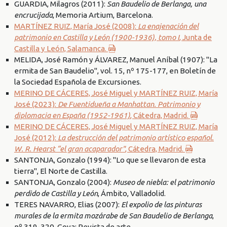
GUARDIA, Milagros (2011):
San Baudelio de Berlanga, una
encrucijada
, Memoria Artium, Barcelona.
MARTÍNEZ RUIZ, María José (2008):
La enajenación del
patrimonio en Castilla y León (1900-1936), tomo I
, Junta de
Castilla y León, Salamanca.
MELIDA, José Ramón y ÁLVAREZ, Manuel Aníbal (1907): "La
ermita de San Baudelio", vol. 15, nº 175-177, en Boletín de
la Sociedad Española de Excursiones.
MERINO DE CÁCERES, José Miguel y MARTÍNEZ RUIZ, María
José (2023):
De Fuentidueña a Manhattan. Patrimonio y
diplomacia en España (1952-1961)
, Cátedra, Madrid.
MERINO DE CÁCERES, José Miguel y MARTÍNEZ RUIZ, María
José (2012):
La destrucción del patrimonio artístico español.
W. R. Hearst “el gran acaparador"
, Cátedra, Madrid.
SANTONJA, Gonzalo (1994): "Lo que se llevaron de esta
tierra", El Norte de Castilla.
SANTONJA, Gonzalo (2004):
Museo de niebla: el patrimonio
perdido de Castilla y León
, Ámbito, Valladolid.
TERES NAVARRO, Elias (2007):
El expolio de las pinturas
murales de la ermita mozárabe de San Baudelio de Berlanga
,
nº 319-320, Goya: Revista de arte.