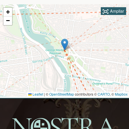
Ampliar
+
−
Leaflet
|
©
OpenStreetMap
contributors ©
CARTO
, ©
Mapbox