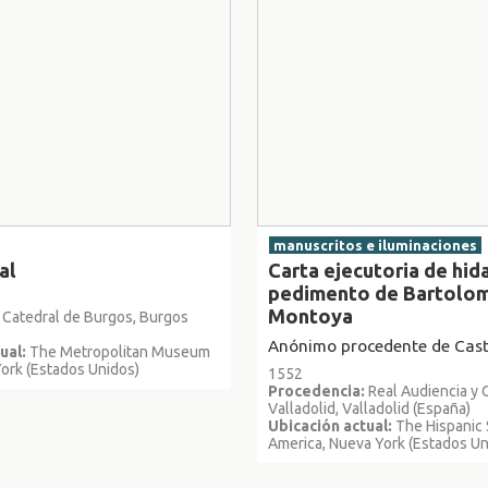
manuscritos e iluminaciones
al
Carta ejecutoria de hid
pedimento de Bartolo
Montoya
Catedral de Burgos, Burgos
Anónimo procedente de Casti
ual:
The Metropolitan Museum
York (Estados Unidos)
1552
Procedencia:
Real Audiencia y C
Valladolid, Valladolid (España)
Ubicación actual:
The Hispanic 
America, Nueva York (Estados Un