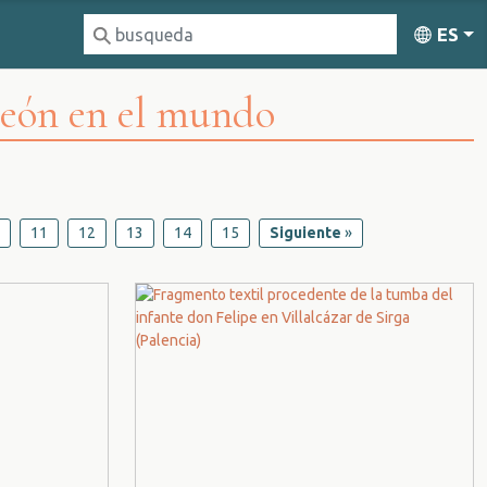
ES
León en el mundo
11
12
13
14
15
Siguiente
»