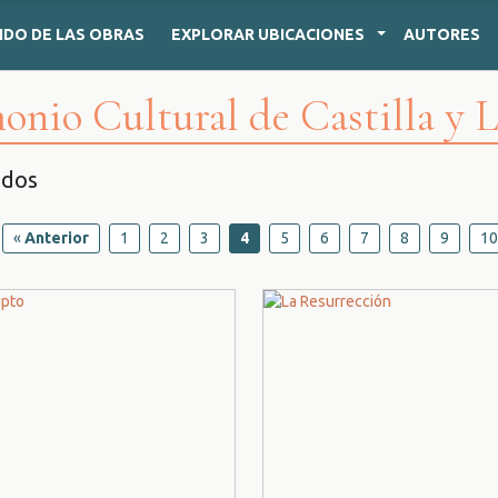
IDO
DE LAS OBRAS
EXPLORAR
UBICACIONES
AUTORES
onio Cultural de Castilla y 
ados
«
Anterior
1
2
3
4
5
6
7
8
9
10