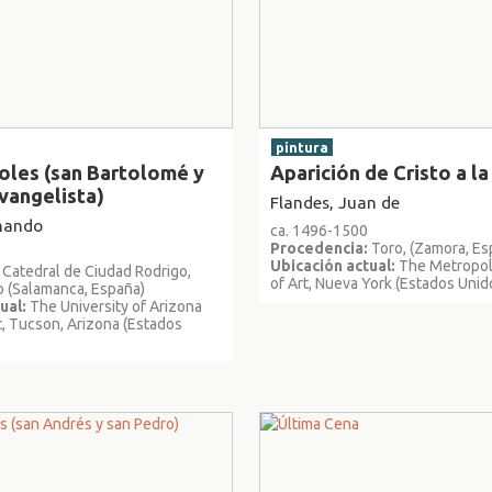
pintura
oles (san Bartolomé y
Aparición de Cristo a la
vangelista)
Flandes, Juan de
rnando
ca. 1496-1500
Procedencia:
Toro, (Zamora, Es
Ubicación actual:
The Metropo
Catedral de Ciudad Rodrigo,
of Art, Nueva York (Estados Unid
o (Salamanca, España)
ual:
The University of Arizona
, Tucson, Arizona (Estados