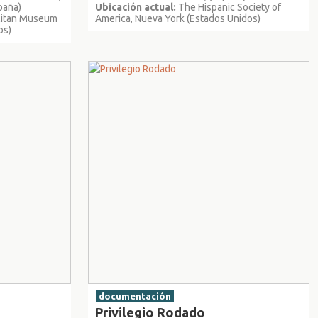
spaña)
Ubicación actual:
The Hispanic Society of
litan Museum
America, Nueva York (Estados Unidos)
os)
documentación
Privilegio Rodado